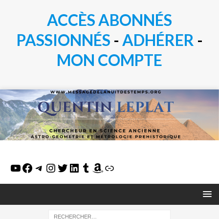
ACCÈS ABONNÉS
PASSIONN
É
S
-
ADHÉRER
-
MON COMPTE