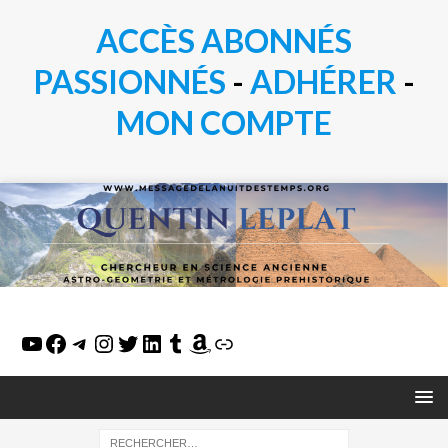
ACCÈS ABONNÉS
PASSIONN
É
S
-
ADHÉRER
-
MON COMPTE