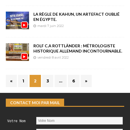
LA RÈGLE DE KAHUN, UN ARTEFACT OUBLIÉ
EN ÉGYPTE.
mardi 7 juin 2022
ROLF C.A ROTTLÄNDER : MÉTROLOGISTE
HISTORIQUE ALLEMAND INCONTOURNABLE.
vendredi 8 avril 2022
«
1
2
3
…
6
»
CONTACT MOI PAR MAIL
Votre Nom