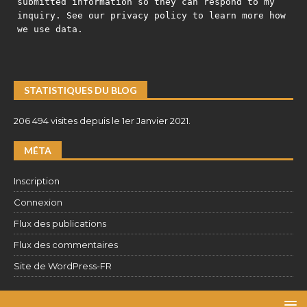
submitted information so they can respond to my
inquiry. See our privacy policy to learn more how
we use data.
STATISTIQUES DU BLOG
206 494 visites depuis le 1er Janvier 2021.
MÉTA
Inscription
Connexion
Flux des publications
Flux des commentaires
Site de WordPress-FR