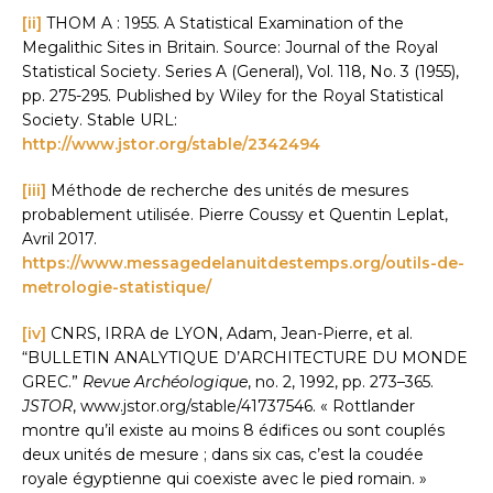
[ii]
THOM A : 1955. A Statistical Examination of the
Megalithic Sites in Britain. Source: Journal of the Royal
Statistical Society. Series A (General), Vol. 118, No. 3 (1955),
pp. 275-295. Published by Wiley for the Royal Statistical
Society. Stable URL:
http://www.jstor.org/stable/2342494
[iii]
Méthode de recherche des unités de mesures
probablement utilisée. Pierre Coussy et Quentin Leplat,
Avril 2017.
https://www.messagedelanuitdestemps.org/outils-de-
metrologie-statistique/
[iv]
CNRS, IRRA de LYON, Adam, Jean-Pierre, et al.
“BULLETIN ANALYTIQUE D’ARCHITECTURE DU MONDE
GREC.”
Revue Archéologique
, no. 2, 1992, pp. 273–365.
JSTOR
, www.jstor.org/stable/41737546. « Rottlander
montre qu’il existe au moins 8 édifices ou sont couplés
deux unités de mesure ; dans six cas, c’est la coudée
royale égyptienne qui coexiste avec le pied romain. »