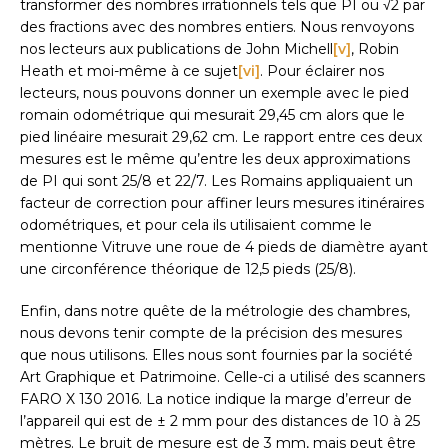
transformer des nombres irrationnels tels que PI ou √2 par
des fractions avec des nombres entiers. Nous renvoyons
nos lecteurs aux publications de John Michell
[v]
, Robin
Heath et moi-même à ce sujet
[vi]
. Pour éclairer nos
lecteurs, nous pouvons donner un exemple avec le pied
romain odométrique qui mesurait 29,45 cm alors que le
pied linéaire mesurait 29,62 cm. Le rapport entre ces deux
mesures est le même qu’entre les deux approximations
de PI qui sont 25/8 et 22/7. Les Romains appliquaient un
facteur de correction pour affiner leurs mesures itinéraires
odométriques, et pour cela ils utilisaient comme le
mentionne Vitruve une roue de 4 pieds de diamètre ayant
une circonférence théorique de 12,5 pieds (25/8).
Enfin, dans notre quête de la métrologie des chambres,
nous devons tenir compte de la précision des mesures
que nous utilisons. Elles nous sont fournies par la société
Art Graphique et Patrimoine. Celle-ci a utilisé des scanners
FARO X 130 2016. La notice indique la marge d’erreur de
l’appareil qui est de ± 2 mm pour des distances de 10 à 25
mètres. Le bruit de mesure est de 3 mm, mais peut être