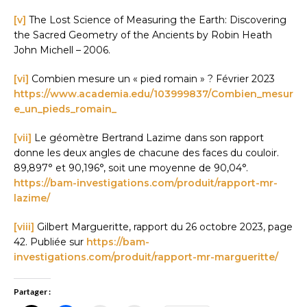
[v]
The Lost Science of Measuring the Earth: Discovering
the Sacred Geometry of the Ancients by Robin Heath
John Michell – 2006.
[vi]
Combien mesure un « pied romain » ? Février 2023
https://www.academia.edu/103999837/Combien_mesur
e_un_pieds_romain_
[vii]
Le géomètre Bertrand Lazime dans son rapport
donne les deux angles de chacune des faces du couloir.
89,897° et 90,196°, soit une moyenne de 90,04°.
https://bam-investigations.com/produit/rapport-mr-
lazime/
[viii]
Gilbert Margueritte, rapport du 26 octobre 2023, page
42. Publiée sur
https://bam-
investigations.com/produit/rapport-mr-margueritte/
Partager :