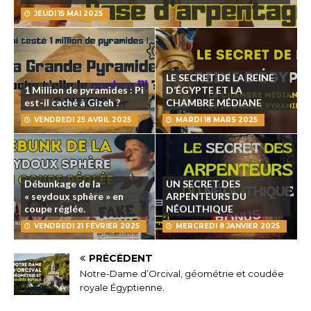
JEUDI 15 MAI 2025
LE SECRET DE LA REINE
1 Million de pyramides : Pi
D’ÉGYPTE ET LA
est-il caché à Gizeh ?
CHAMBRE MÉDIANE
VENDREDI 25 AVRIL 2025
MARDI 18 MARS 2025
Débunkage de la
UN SECRET DES
« seydoux sphère » en
ARPENTEURS DU
coupe réglée.
NÉOLITHIQUE
VENDREDI 21 FÉVRIER 2025
MERCREDI 8 JANVIER 2025
PRÉCÉDENT
Notre-Dame d’Orcival, géométrie et coudée
royale Égyptienne.