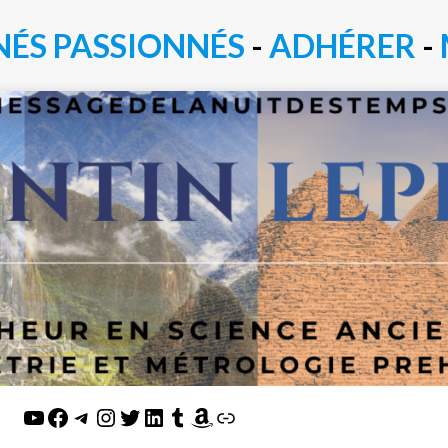
NÉS PASSIONN
É
S
-
ADHÉRER
-