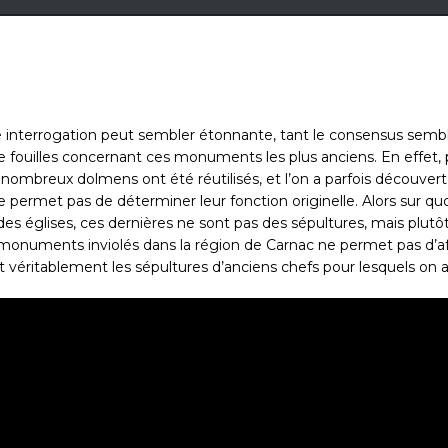
interrogation peut sembler étonnante, tant le consensus semble 
de fouilles concernant ces monuments les plus anciens. En effet,
e nombreux dolmens ont été réutilisés, et l’on a parfois découvert
 permet pas de déterminer leur fonction originelle. Alors sur quo
églises, ces dernières ne sont pas des sépultures, mais plutôt d
s monuments inviolés dans la région de Carnac ne permet pas d’af
t véritablement les sépultures d’anciens chefs pour lesquels on 