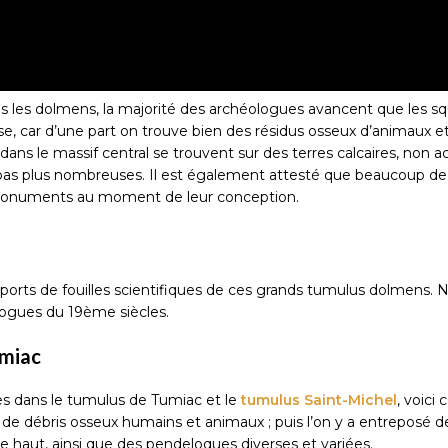
les dolmens, la majorité des archéologues avancent que les squele
se, car d’une part on trouve bien des résidus osseux d’animaux e
ans le massif central se trouvent sur des terres calcaires, non 
 pas plus nombreuses. Il est également attesté que beaucoup de 
es monuments au moment de leur conception.
pports de fouilles scientifiques de ces grands tumulus dolmens. N
ogues du 19ème siècles.
umiac
es dans le tumulus de Tumiac et le
tumulus Saint-Michel
, voici
de débris osseux humains et animaux ; puis l’on y a entreposé d
le haut, ainsi que des pendeloques diverses et variées.