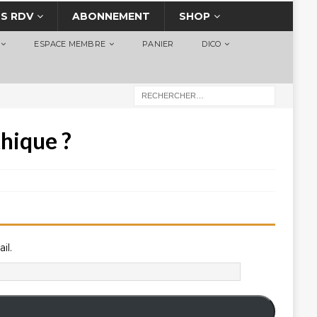
S RDV
ABONNEMENT
SHOP
ESPACE MEMBRE
PANIER
DICO
thique ?
il.