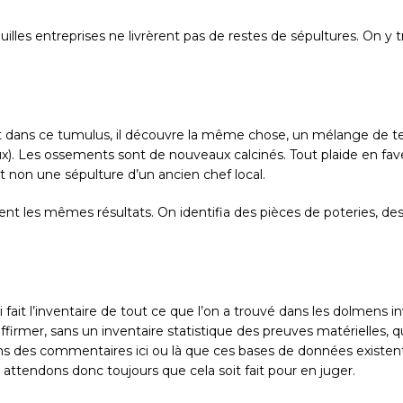
fouilles entreprises ne livrèrent pas de restes de sépultures. On y
dans ce tumulus, il découvre la même chose, un mélange de terre
x). Les ossements sont de nouveaux calcinés. Tout plaide en fa
et non une sépulture d’un ancien chef local.
t les mêmes résultats. On identifia des pièces de poteries, des o
fait l’inventaire de tout ce que l’on a trouvé dans les dolmens 
e d’affirmer, sans un inventaire statistique des preuves matériell
ns des commentaires ici ou là que ces bases de données existent,
s attendons donc toujours que cela soit fait pour en juger.