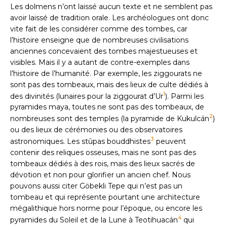
Les dolmens n’ont laissé aucun texte et ne semblent pas
avoir laissé de tradition orale. Les archéologues ont donc
vite fait de les considérer comme des tombes, car
l’histoire enseigne que de nombreuses civilisations
anciennes concevaient des tombes majestueuses et
visibles. Mais il y a autant de contre-exemples dans
l’histoire de l’humanité. Par exemple, les ziggourats ne
sont pas des tombeaux, mais des lieux de culte dédiés à
1
des divinités (lunaires pour la ziggourat d’Ur
). Parmi les
pyramides maya, toutes ne sont pas des tombeaux, de
2
nombreuses sont des temples (la pyramide de Kukulcán
)
ou des lieux de cérémonies ou des observatoires
3
astronomiques. Les stûpas bouddhistes
peuvent
contenir des reliques osseuses, mais ne sont pas des
tombeaux dédiés à des rois, mais des lieux sacrés de
dévotion et non pour glorifier un ancien chef. Nous
pouvons aussi citer Göbekli Tepe qui n’est pas un
tombeau et qui représente pourtant une architecture
mégalithique hors norme pour l’époque, ou encore les
4
pyramides du Soleil et de la Lune à Teotihuacán
qui