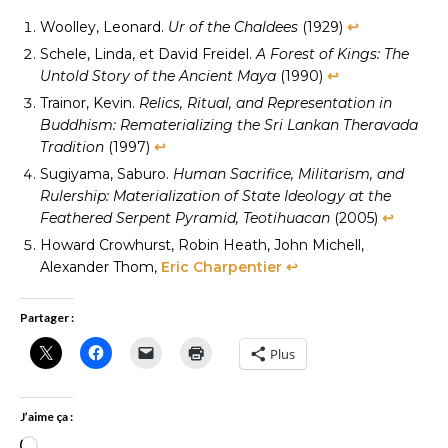
Woolley, Leonard.
Ur of the Chaldees
(1929)
↩︎
Schele, Linda, et David Freidel.
A Forest of Kings: The
Untold Story of the Ancient Maya
(1990)
↩︎
Trainor, Kevin.
Relics, Ritual, and Representation in
Buddhism: Rematerializing the Sri Lankan Theravada
Tradition
(1997)
↩︎
Sugiyama, Saburo.
Human Sacrifice, Militarism, and
Rulership: Materialization of State Ideology at the
Feathered Serpent Pyramid, Teotihuacan
(2005)
↩︎
Howard Crowhurst, Robin Heath, John Michell,
Alexander Thom,
Eric Charpentier
↩︎
Partager :
Plus
J’aime ça :