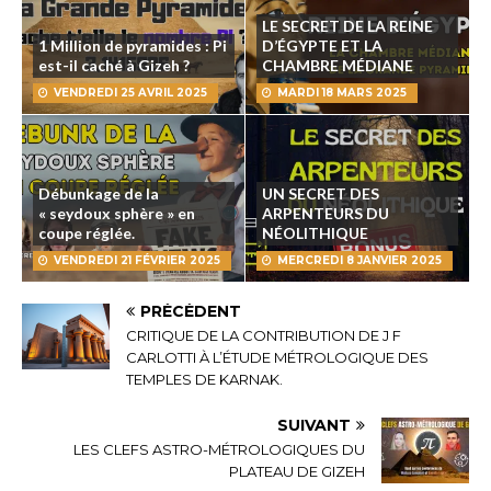
LE SECRET DE LA REINE
1 Million de pyramides : Pi
D’ÉGYPTE ET LA
est-il caché à Gizeh ?
CHAMBRE MÉDIANE
VENDREDI 25 AVRIL 2025
MARDI 18 MARS 2025
Débunkage de la
UN SECRET DES
« seydoux sphère » en
ARPENTEURS DU
coupe réglée.
NÉOLITHIQUE
VENDREDI 21 FÉVRIER 2025
MERCREDI 8 JANVIER 2025
PRÉCÉDENT
CRITIQUE DE LA CONTRIBUTION DE J F
CARLOTTI À L’ÉTUDE MÉTROLOGIQUE DES
TEMPLES DE KARNAK.
SUIVANT
LES CLEFS ASTRO-MÉTROLOGIQUES DU
PLATEAU DE GIZEH