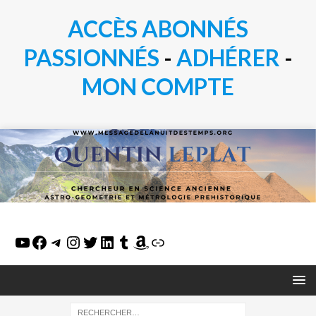
ACCÈS ABONNÉS
PASSIONN
É
S
-
ADHÉRER
-
MON COMPTE