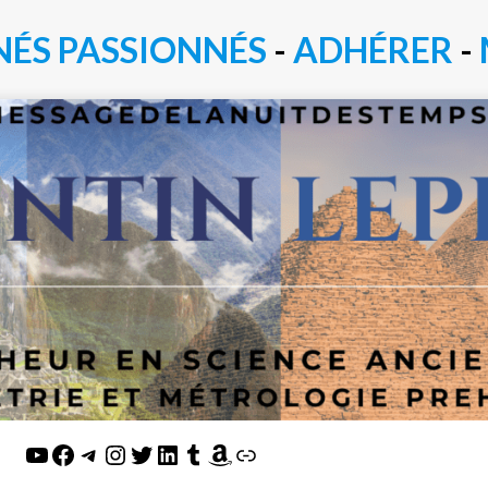
NÉS PASSIONN
É
S
-
ADHÉRER
-