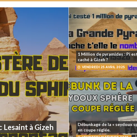
1 Million de pyramides : Pi est
caché à Gizeh ?
VENDREDI 25 AVRIL 2025
Débunkage de la « seydoux s
 Lesaint à Gizeh
en coupe réglée.