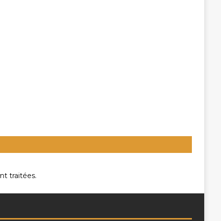
t traitées
.