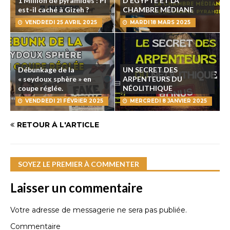
1 Million de pyramides : Pi
D’ÉGYPTE ET LA
est-il caché à Gizeh ?
CHAMBRE MÉDIANE
VENDREDI 25 AVRIL 2025
MARDI 18 MARS 2025
Débunkage de la
UN SECRET DES
« seydoux sphère » en
ARPENTEURS DU
coupe réglée.
NÉOLITHIQUE
VENDREDI 21 FÉVRIER 2025
MERCREDI 8 JANVIER 2025
RETOUR À L'ARTICLE
SOYEZ LE PREMIER À COMMENTER
Laisser un commentaire
Votre adresse de messagerie ne sera pas publiée.
Commentaire