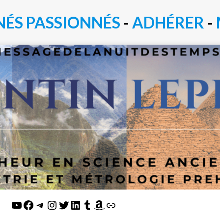
NÉS PASSIONN
É
S
-
ADHÉRER
-