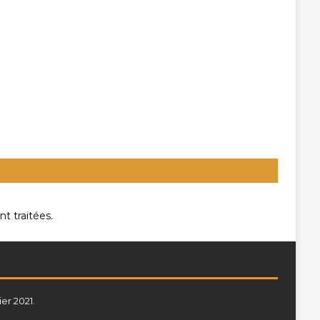
t traitées
.
ier 2021.