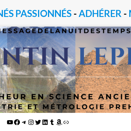
NÉS PASSIONN
É
S
-
ADHÉRER
-