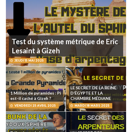
Test du système métrique de Eric
Lesaint à Gizeh
JEUDI 15 MAI 2025
LE SECRET DE LA REINE
1 Million de pyramides : Pi
D’ÉGYPTE ET LA
est-il caché à Gizeh ?
CHAMBRE MÉDIANE
VENDREDI 25 AVRIL 2025
MARDI 18 MARS 2025