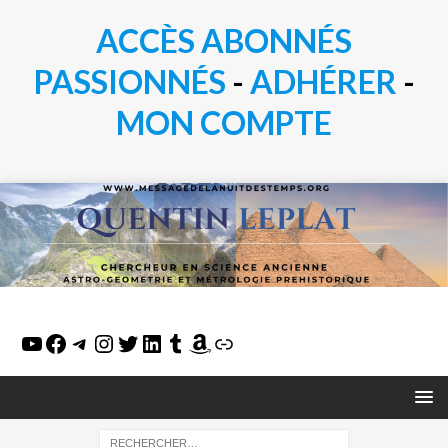
ACCÈS ABONNÉS
PASSIONN
É
S
-
ADHÉRER
-
MON COMPTE