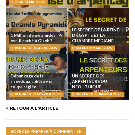
JEUDI 15 MAI 2025
LE SECRET DE LA REINE
1 Million de pyramides : Pi
D’ÉGYPTE ET LA
est-il caché à Gizeh ?
CHAMBRE MÉDIANE
VENDREDI 25 AVRIL 2025
MARDI 18 MARS 2025
Débunkage de la
UN SECRET DES
« seydoux sphère » en
ARPENTEURS DU
coupe réglée.
NÉOLITHIQUE
VENDREDI 21 FÉVRIER 2025
MERCREDI 8 JANVIER 2025
RETOUR À L'ARTICLE
SOYEZ LE PREMIER À COMMENTER