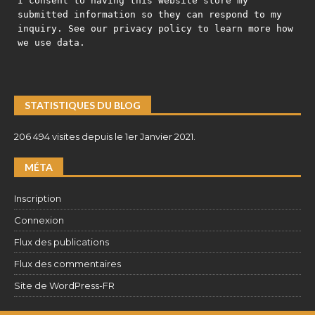
I consent to having this website store my
submitted information so they can respond to my
inquiry. See our privacy policy to learn more how
we use data.
STATISTIQUES DU BLOG
206 494 visites depuis le 1er Janvier 2021.
MÉTA
Inscription
Connexion
Flux des publications
Flux des commentaires
Site de WordPress-FR