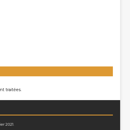
t traitées
.
ier 2021.