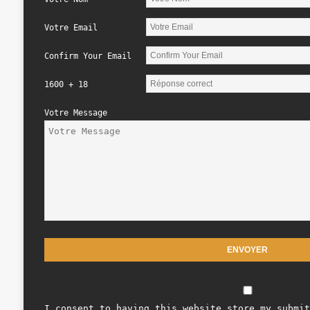
Votre Email
Confirm Your Email
1600 + 18
Votre Message
I consent to having this website store my submit