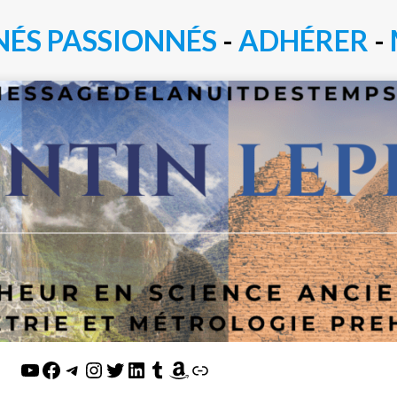
NÉS PASSIONN
É
S
-
ADHÉRER
-