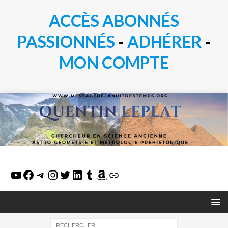
ACCÈS ABONNÉS
PASSIONN
É
S
-
ADHÉRER
-
MON COMPTE