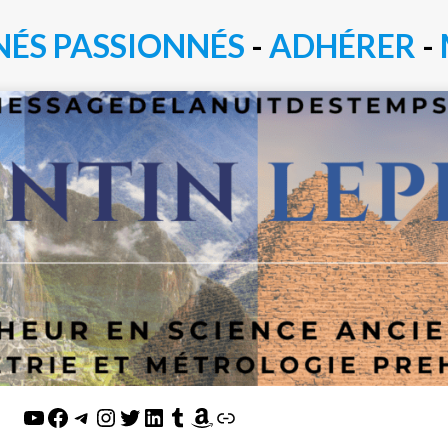
NÉS PASSIONN
É
S
-
ADHÉRER
-