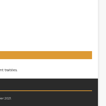
t traitées
.
ier 2021.