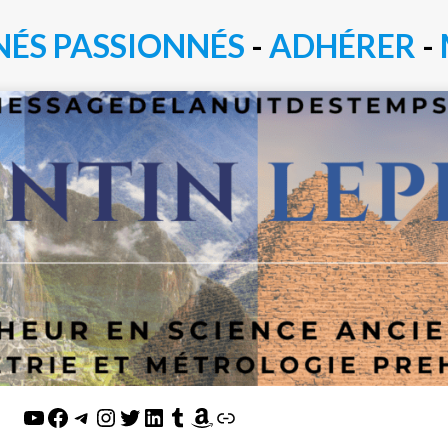
NÉS PASSIONN
É
S
-
ADHÉRER
-