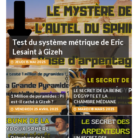
Test du système métrique de Eric
Lesaint à Gizeh
JEUDI 15 MAI 2025
LE SECRET DE LA REINE
1 Million de pyramides : Pi
D’ÉGYPTE ET LA
est-il caché à Gizeh ?
CHAMBRE MÉDIANE
VENDREDI 25 AVRIL 2025
MARDI 18 MARS 2025
Débunkage de la
UN SECRET DES