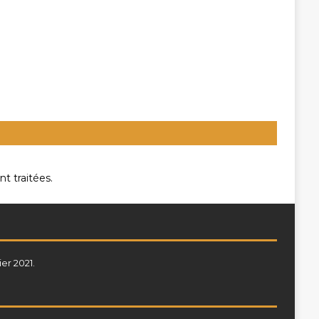
t traitées
.
ier 2021.