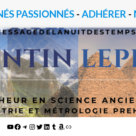
NÉS PASSIONN
É
S
-
ADHÉRER
-