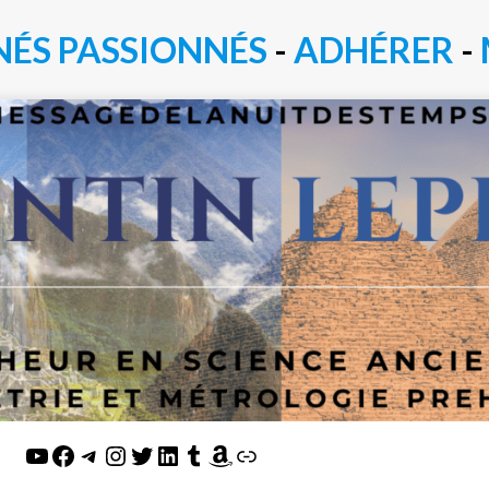
NÉS PASSIONN
É
S
-
ADHÉRER
-