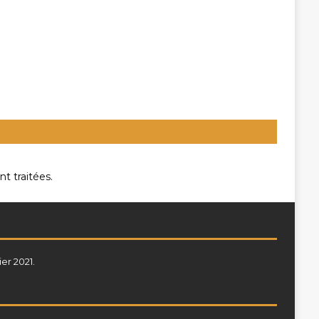
t traitées
.
ier 2021.