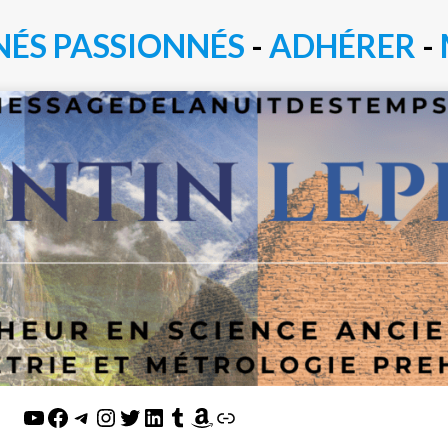
NÉS PASSIONN
É
S
-
ADHÉRER
-