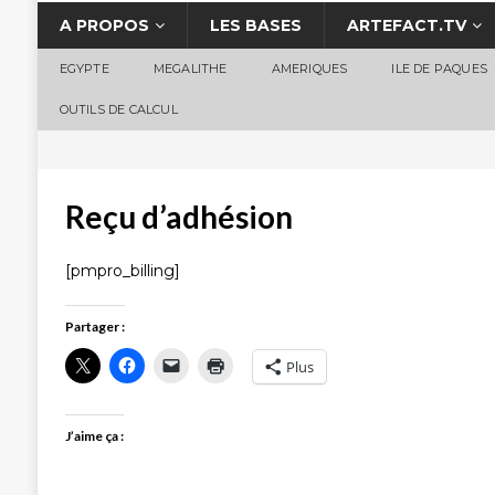
A PROPOS
LES BASES
ARTEFACT.TV
EGYPTE
MEGALITHE
AMERIQUES
ILE DE PAQUES
OUTILS DE CALCUL
Reçu d’adhésion
[pmpro_billing]
Partager :
Plus
J’aime ça :