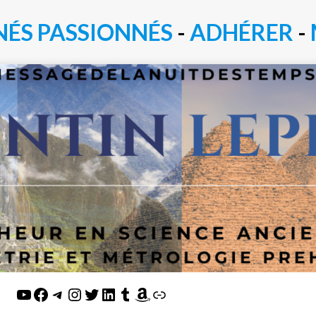
NÉS PASSIONN
É
S
-
ADHÉRER
-