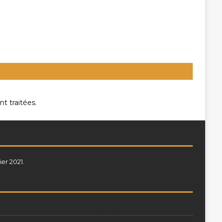
t traitées
.
ier 2021.