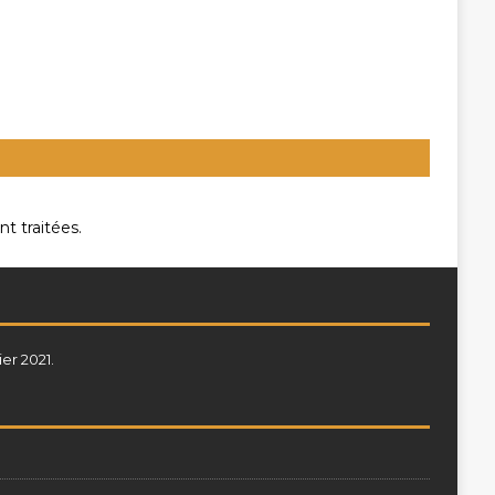
t traitées
.
ier 2021.