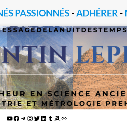
NÉS PASSIONN
É
S
-
ADHÉRER
-