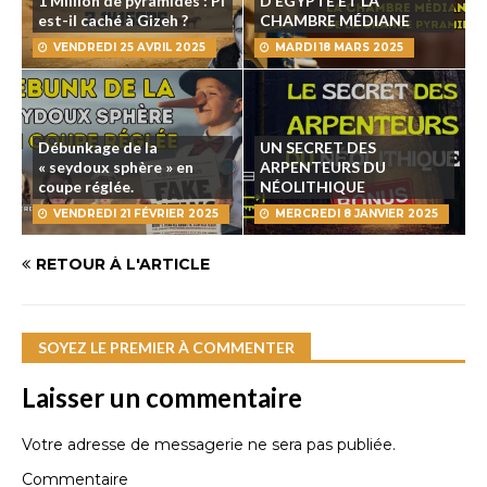
1 Million de pyramides : Pi
D’ÉGYPTE ET LA
est-il caché à Gizeh ?
CHAMBRE MÉDIANE
VENDREDI 25 AVRIL 2025
MARDI 18 MARS 2025
Débunkage de la
UN SECRET DES
« seydoux sphère » en
ARPENTEURS DU
coupe réglée.
NÉOLITHIQUE
VENDREDI 21 FÉVRIER 2025
MERCREDI 8 JANVIER 2025
RETOUR À L'ARTICLE
SOYEZ LE PREMIER À COMMENTER
Laisser un commentaire
Votre adresse de messagerie ne sera pas publiée.
Commentaire