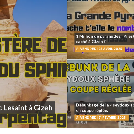
1 Million de pyramides : Pi est
caché à Gizeh ?
VENDREDI 25 AVRIL 2025
Débunkage de la « seydoux s
 Lesaint à Gizeh
en coupe réglée.
VENDREDI 21 FÉVRIER 2025