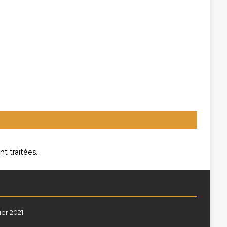
t traitées
.
ier 2021.