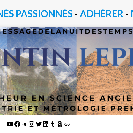
NÉS PASSIONN
É
S
-
ADHÉRER
-