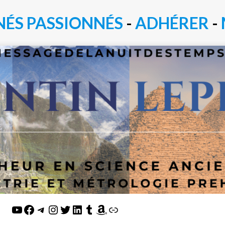
NÉS PASSIONN
É
S
-
ADHÉRER
-