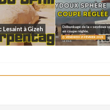
Débunkage de la « seydoux s
 Lesaint à Gizeh
en coupe réglée.
VENDREDI 21 FÉVRIER 2025