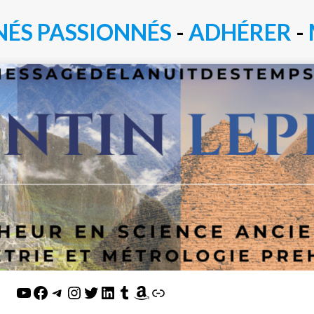
NÉS PASSIONN
É
S
-
ADHÉRER
-