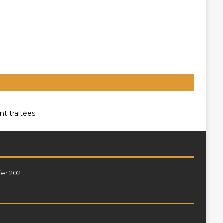
t traitées
.
ier 2021.