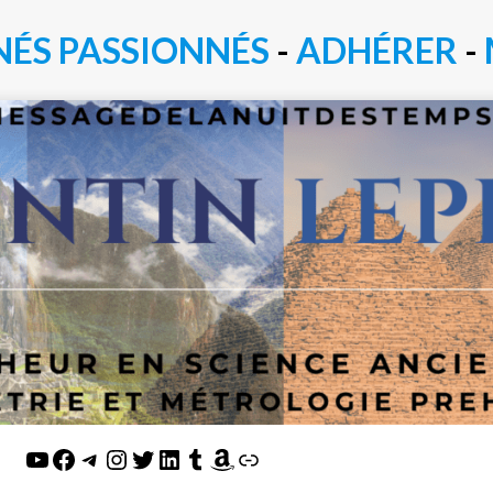
NÉS PASSIONN
É
S
-
ADHÉRER
-