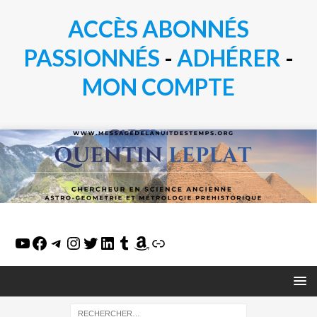
ACCÈS ABONNÉS
PASSIONN
É
S
-
ADHÉRER
-
MON COMPTE