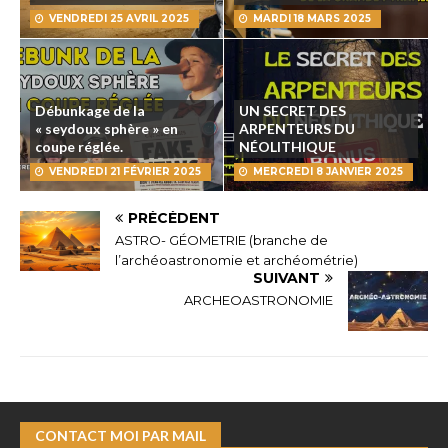
VENDREDI 25 AVRIL 2025
MARDI 18 MARS 2025
Débunkage de la
UN SECRET DES
« seydoux sphère » en
ARPENTEURS DU
coupe réglée.
NÉOLITHIQUE
VENDREDI 21 FÉVRIER 2025
MERCREDI 8 JANVIER 2025
PRÉCÉDENT
ASTRO- GÉOMETRIE (branche de
l’archéoastronomie et archéométrie)
SUIVANT
ARCHEOASTRONOMIE
CONTACT MOI PAR MAIL