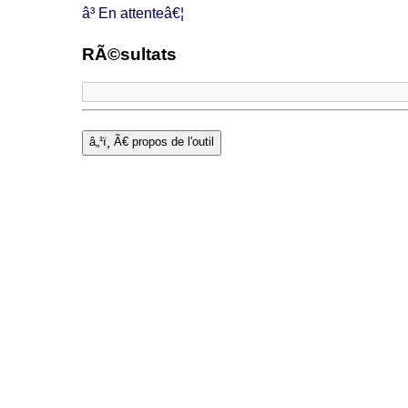
â³ En attenteâ€¦
RÃ©sultats
â„¹ï¸ Ã€ propos de l'outil