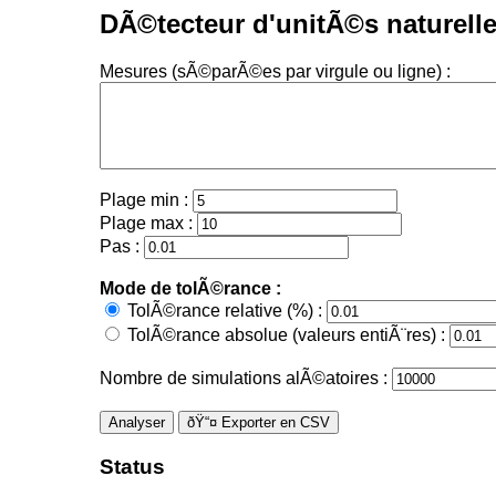
DÃ©tecteur d'unitÃ©s naturelle
Mesures (sÃ©parÃ©es par virgule ou ligne) :
Plage min :
Plage max :
Pas :
Mode de tolÃ©rance :
TolÃ©rance relative (%) :
TolÃ©rance absolue (valeurs entiÃ¨res) :
Nombre de simulations alÃ©atoires :
Analyser
ðŸ“¤ Exporter en CSV
Status