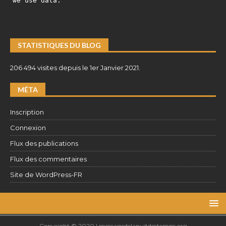
we use data.
STATISTIQUES DU BLOG
206 494 visites depuis le 1er Janvier 2021.
MÉTA
Inscription
Connexion
Flux des publications
Flux des commentaires
Site de WordPress-FR
Copyright © 2020 | messagedelanuitdestemps.org