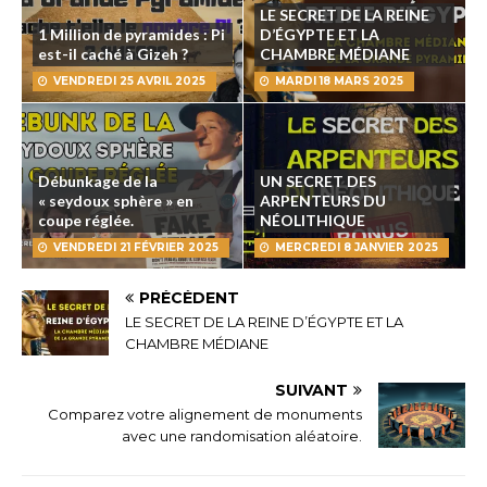
LE SECRET DE LA REINE
1 Million de pyramides : Pi
D’ÉGYPTE ET LA
est-il caché à Gizeh ?
CHAMBRE MÉDIANE
VENDREDI 25 AVRIL 2025
MARDI 18 MARS 2025
Débunkage de la
UN SECRET DES
« seydoux sphère » en
ARPENTEURS DU
coupe réglée.
NÉOLITHIQUE
VENDREDI 21 FÉVRIER 2025
MERCREDI 8 JANVIER 2025
PRÉCÉDENT
LE SECRET DE LA REINE D’ÉGYPTE ET LA
CHAMBRE MÉDIANE
SUIVANT
Comparez votre alignement de monuments
avec une randomisation aléatoire.